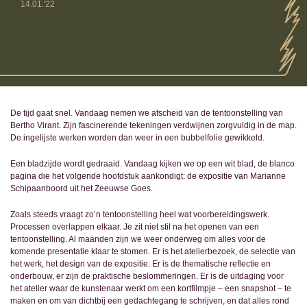
14.01.'22
De tijd gaat snel. Vandaag nemen we afscheid van de tentoonstelling van
Bertho Virant. Zijn fascinerende tekeningen verdwijnen zorgvuldig in de map.
De ingelijste werken worden dan weer in een bubbelfolie gewikkeld.
Een bladzijde wordt gedraaid. Vandaag kijken we op een wit blad, de blanco
pagina die het volgende hoofdstuk aankondigt: de expositie van Marianne
Schipaanboord uit het Zeeuwse Goes.
Zoals steeds vraagt zo’n tentoonstelling heel wat voorbereidingswerk.
Processen overlappen elkaar. Je zit niet stil na het openen van een
tentoonstelling. Al maanden zijn we weer onderweg om alles voor de
komende presentatie klaar te stomen. Er is het atelierbezoek, de selectie van
het werk, het design van de expositie. Er is de thematische reflectie en
onderbouw, er zijn de praktische beslommeringen. Er is de uitdaging voor
het atelier waar de kunstenaar werkt om een kortfilmpje – een snapshot – te
maken en om van dichtbij een gedachtegang te schrijven, en dat alles rond