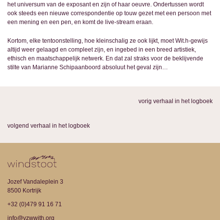
het universum van de exposant en zijn of haar oeuvre. Ondertussen wordt
ook steeds een nieuwe correspondentie op touw gezet met een persoon met
een mening en een pen, en komt de live-stream eraan.
Kortom, elke tentoonstelling, hoe kleinschalig ze ook lijkt, moet Wit.h-gewijs
altijd weer gelaagd en compleet zijn, en ingebed in een breed artistiek,
ethisch en maatschappelijk netwerk. En dat zal straks voor de beklijvende
stilte van Marianne Schipaanboord absoluut het geval zijn…
vorig verhaal in het logboek
volgend verhaal in het logboek
Jozef Vandaleplein 3
8500 Kortrijk
+32 (0)479 91 16 71
info@vzwwith.org